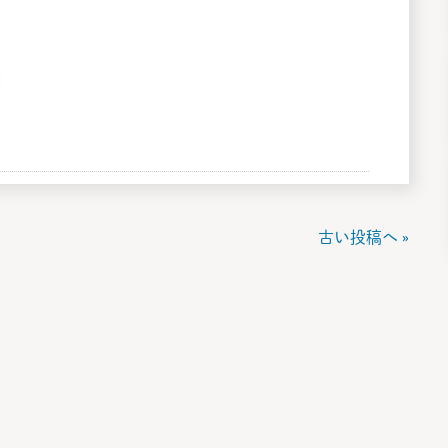
古い投稿へ »