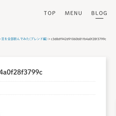
e
TOP
MENU
BLOG
ー豆を全部飲んでみた(ブレンド編)
>
c3d8df942d91060b81fb4a0f28f3799c
4a0f28f3799c